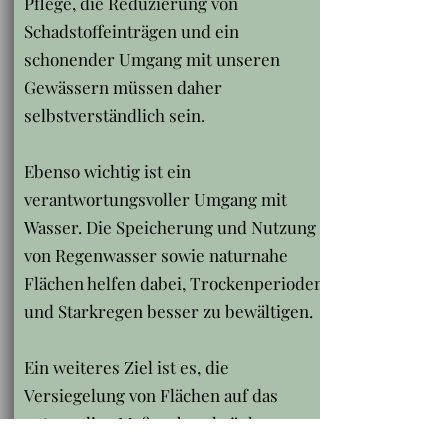
Pflege, die Reduzierung von
Schadstoffeinträgen und ein
schonender Umgang mit unseren
Gewässern müssen daher
selbstverständlich sein.
Ebenso wichtig ist ein
verantwortungsvoller Umgang mit
Wasser. Die Speicherung und Nutzung
von Regenwasser sowie naturnahe
Flächen helfen dabei, Trockenperioden
und Starkregen besser zu bewältigen.
Ein weiteres Ziel ist es, die
Versiegelung von Flächen auf das
notwendige Maß zu beschränken.